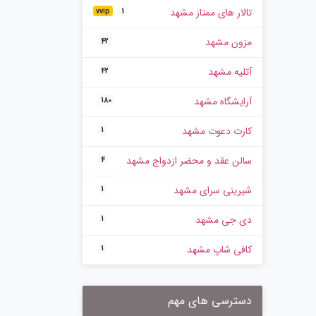
تالار های ممتاز مشهد
vvip
1
مزون مشهد
42
آتلیه مشهد
42
آرایشگاه مشهد
180
کارت دعوت مشهد
1
سالن عقد و محضر ازدواج مشهد
4
شیرینی سرای مشهد
1
دی جی مشهد
1
کافی شاپ مشهد
1
دسترسی های مهم