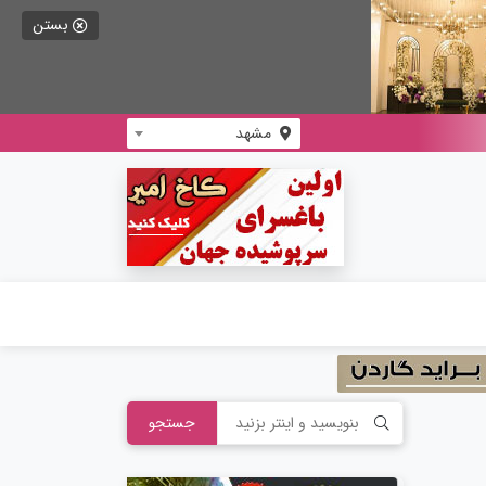
بستن
مشهد
جستجو