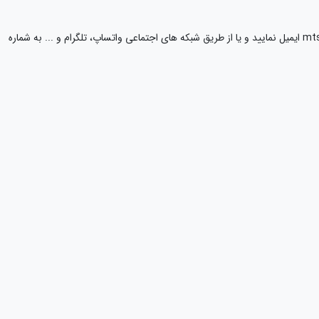
لطفا فایل های خود را به آدرس mts@banktalar.com ایمیل نمایید و یا از طریق شبکه های اجتماعی واتساپ، تلگرام و ... به شماره