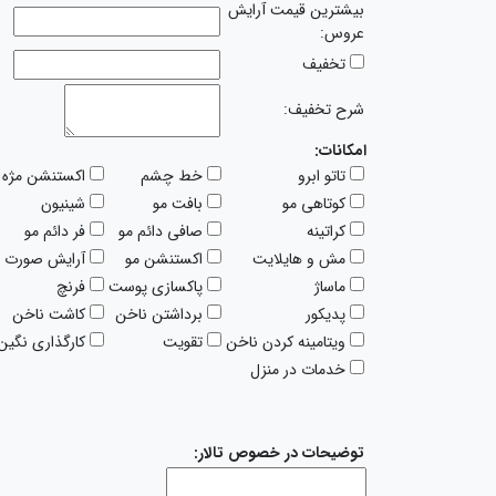
بیشترین قیمت آرایش
عروس:
تخفیف
شرح تخفیف:
امکانات:
تاتو ابرو
خط چشم
اکستنشن مژه
کوتاهی مو
بافت مو
شینیون
کراتینه
صافی دائم مو
فر دائم مو
مش و هایلایت
اکستنشن مو
آرایش صورت
ماساژ
پاکسازی پوست
فرنچ
پدیکور
برداشتن ناخن
کاشت ناخن
ویتامینه کردن ناخن
تقویت
کارگذاری نگین آ
خدمات در منزل
توضیحات در خصوص تالار: