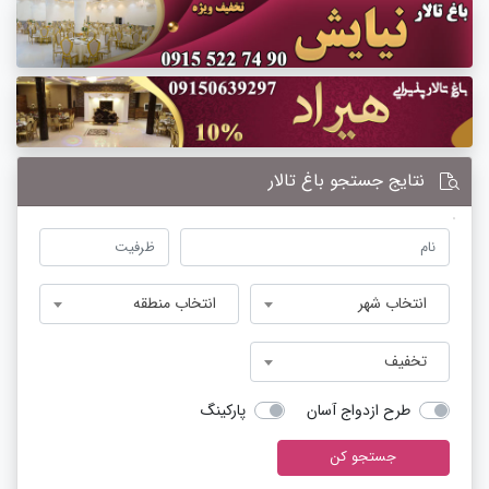
نتایج جستجو باغ تالار
انتخاب شهر
انتخاب منطقه
تخفیف
طرح ازدواج آسان
پارکینگ
جستجو کن