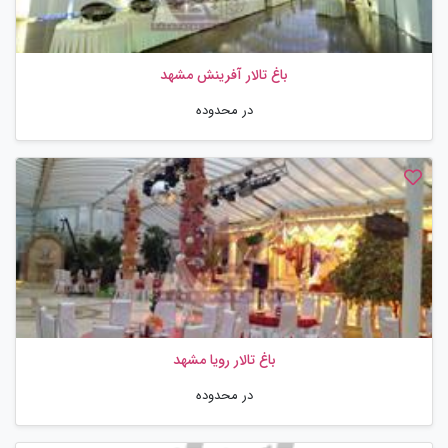
باغ تالار آفرینش مشهد
در محدوده
باغ تالار رویا مشهد
در محدوده