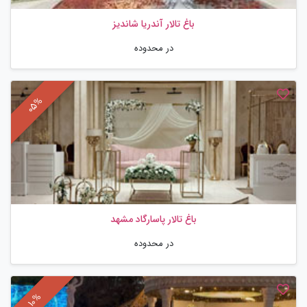
باغ تالار آندریا شاندیز
در محدوده
باغ تالار پاسارگاد مشهد
در محدوده