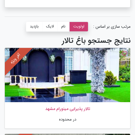
مرتب سازی بر اساس :
اولویت
نام
لایک
بازدید
نتایج جستجو باغ تالار
تالار پذیرایی مینورام مشهد
در محدوده