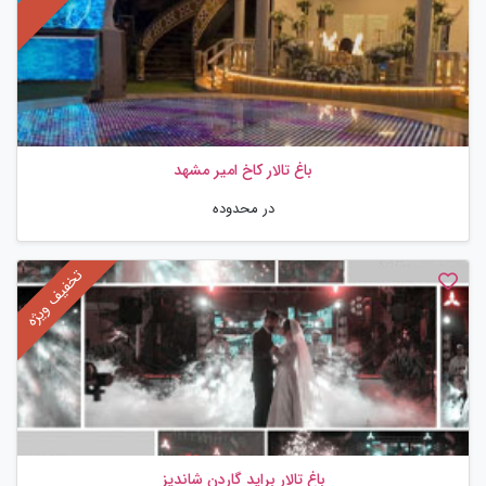
باغ تالار کاخ امیر مشهد
در محدوده
باغ تالار براید گاردن شاندیز