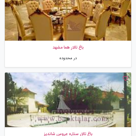
باغ تالار هما مشهد
در محدوده
باغ تالار ستاره عروس شاندیز